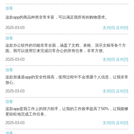
游客
这款app的商品种类非常丰富，可以满足我所有的购物需求。
2025-03-03
支持
[0]
反对
[0]
游客
这款办公软件的功能非常全面，涵盖了文档、表格、演示文稿等各个方
面。我可以使用它来完成日常办公的所有任务，非常方便。
2025-03-03
支持
[0]
反对
[0]
游客
这款加速器app的安全性很高，使用过程中不会泄露个人信息，让我非常
放心。
2025-03-03
支持
[0]
反对
[0]
游客
这款app是我工作上的得力助手，让我的工作效率提高了50%，让我能够
更轻松地完成工作任务。
2025-03-03
支持
[0]
反对
[0]
游客