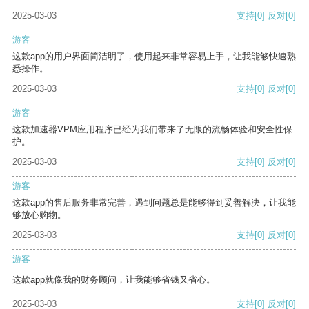
2025-03-03
支持
[0]
反对
[0]
游客
这款app的用户界面简洁明了，使用起来非常容易上手，让我能够快速熟
悉操作。
2025-03-03
支持
[0]
反对
[0]
游客
这款加速器VPM应用程序已经为我们带来了无限的流畅体验和安全性保
护。
2025-03-03
支持
[0]
反对
[0]
游客
这款app的售后服务非常完善，遇到问题总是能够得到妥善解决，让我能
够放心购物。
2025-03-03
支持
[0]
反对
[0]
游客
这款app就像我的财务顾问，让我能够省钱又省心。
2025-03-03
支持
[0]
反对
[0]