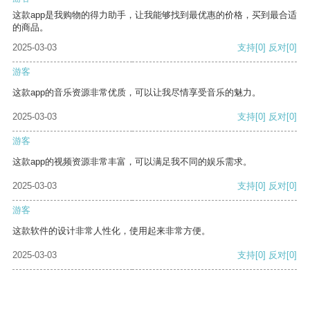
这款app是我购物的得力助手，让我能够找到最优惠的价格，买到最合适
的商品。
2025-03-03
支持
[0]
反对
[0]
游客
这款app的音乐资源非常优质，可以让我尽情享受音乐的魅力。
2025-03-03
支持
[0]
反对
[0]
游客
这款app的视频资源非常丰富，可以满足我不同的娱乐需求。
2025-03-03
支持
[0]
反对
[0]
游客
这款软件的设计非常人性化，使用起来非常方便。
2025-03-03
支持
[0]
反对
[0]