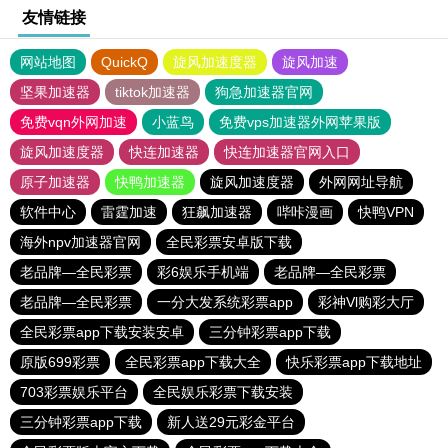
友情链接
网站地图
QuickQ
旋风加速度器
旋风加速
坚果加速器
tiktok加速器
狗急加速器官网
免费vqn外网加速
小蓝鸟
免费vps加速器外网苹果版
旋风加速度器
快连加速器
快连加速器官网入口
原子加速器
快鸭加速器
旋风加速度器
外网网址导航
软件中心
雷霆加速
狂飙加速器
哔咔漫画
快鸭VPN
海外npv加速器官网
全民彩票安卓版下载
老品牌—全民彩票
彩6娱乐手机端
老品牌—全民彩票
老品牌—全民彩票
一分大发系统彩票app
彩神Vl购彩大厅
全民彩票app下载安装安卓
三分钟彩票app下载
原版699彩票
全民彩票app下载大全
快乐彩票app下载地址
703彩票娱乐平台
全民娱乐彩票下载安装
三分钟彩票app下载
新人送29元彩金平台