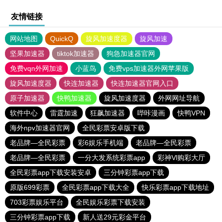
友情链接
网站地图
QuickQ
旋风加速度器
旋风加速
坚果加速器
tiktok加速器
狗急加速器官网
免费vqn外网加速
小蓝鸟
免费vps加速器外网苹果版
旋风加速度器
快连加速器
快连加速器官网入口
原子加速器
快鸭加速器
旋风加速度器
外网网址导航
软件中心
雷霆加速
狂飙加速器
哔咔漫画
快鸭VPN
海外npv加速器官网
全民彩票安卓版下载
老品牌—全民彩票
彩6娱乐手机端
老品牌—全民彩票
老品牌—全民彩票
一分大发系统彩票app
彩神Vl购彩大厅
全民彩票app下载安装安卓
三分钟彩票app下载
原版699彩票
全民彩票app下载大全
快乐彩票app下载地址
703彩票娱乐平台
全民娱乐彩票下载安装
三分钟彩票app下载
新人送29元彩金平台