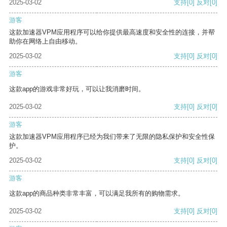
2025-03-02
支持
[0]
反对
[0]
游客
这款加速器VPM应用程序可以给你提供最高速度和安全性的连接，并帮
助你在网络上自由移动。
2025-03-02
支持
[0]
反对
[0]
游客
这款app的游戏非常好玩，可以让我消磨时间。
2025-03-02
支持
[0]
反对
[0]
游客
这款加速器VPM应用程序已经为我们带来了无限的隐私保护和安全性保
护。
2025-03-02
支持
[0]
反对
[0]
游客
这款app的商品种类非常丰富，可以满足我所有的购物需求。
2025-03-02
支持
[0]
反对
[0]