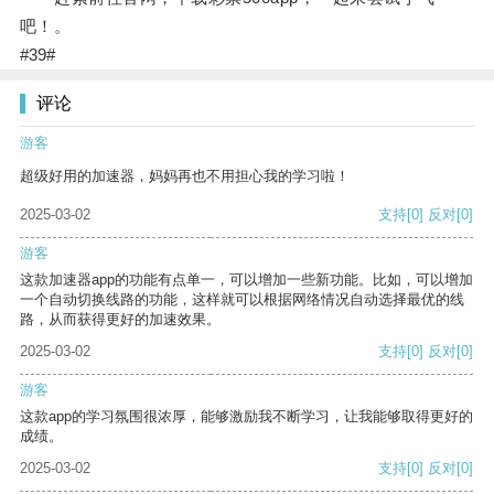
吧！。
#39#
评论
游客
超级好用的加速器，妈妈再也不用担心我的学习啦！
2025-03-02
支持
[0]
反对
[0]
游客
这款加速器app的功能有点单一，可以增加一些新功能。比如，可以增加
一个自动切换线路的功能，这样就可以根据网络情况自动选择最优的线
路，从而获得更好的加速效果。
2025-03-02
支持
[0]
反对
[0]
游客
这款app的学习氛围很浓厚，能够激励我不断学习，让我能够取得更好的
成绩。
2025-03-02
支持
[0]
反对
[0]