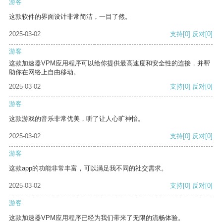
游客
这款软件的界面设计非常简洁，一目了然。
2025-03-02
支持
[0]
反对
[0]
游客
这款加速器VPM应用程序可以给你提供最高速度和安全性的连接，并帮
助你在网络上自由移动。
2025-03-02
支持
[0]
反对
[0]
游客
这款游戏的音乐非常优美，听了让人心旷神怡。
2025-03-02
支持
[0]
反对
[0]
游客
这款app的功能非常丰富，可以满足我不同的社交需求。
2025-03-02
支持
[0]
反对
[0]
游客
这款加速器VPM应用程序已经为我们带来了无限的流畅体验。