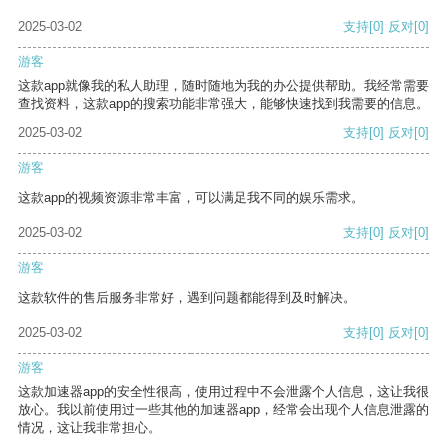
2025-03-02
支持
[0]
反对
[0]
游客
这款app就像我的私人助理，随时随地为我的办公提供帮助。我经常需要
查找资料，这款app的搜索功能非常强大，能够快速找到我需要的信息。
2025-03-02
支持
[0]
反对
[0]
游客
这款app的视频资源非常丰富，可以满足我不同的娱乐需求。
2025-03-02
支持
[0]
反对
[0]
游客
这款软件的售后服务非常好，遇到问题都能得到及时解决。
2025-03-02
支持
[0]
反对
[0]
游客
这款加速器app的安全性很高，使用过程中不会泄露个人信息，这让我很
放心。我以前使用过一些其他的加速器app，经常会出现个人信息泄露的
情况，这让我非常担心。