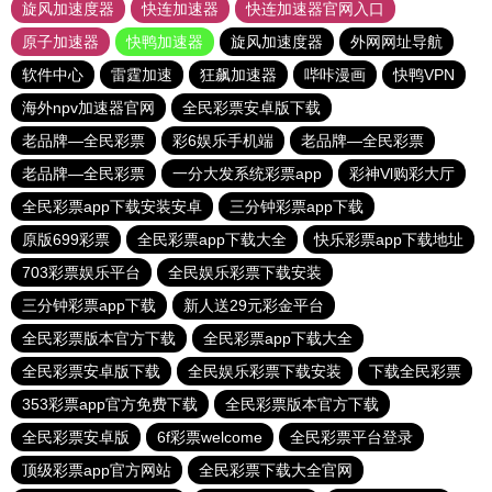
旋风加速度器
快连加速器
快连加速器官网入口
原子加速器
快鸭加速器
旋风加速度器
外网网址导航
软件中心
雷霆加速
狂飙加速器
哔咔漫画
快鸭VPN
海外npv加速器官网
全民彩票安卓版下载
老品牌—全民彩票
彩6娱乐手机端
老品牌—全民彩票
老品牌—全民彩票
一分大发系统彩票app
彩神Vl购彩大厅
全民彩票app下载安装安卓
三分钟彩票app下载
原版699彩票
全民彩票app下载大全
快乐彩票app下载地址
703彩票娱乐平台
全民娱乐彩票下载安装
三分钟彩票app下载
新人送29元彩金平台
全民彩票版本官方下载
全民彩票app下载大全
全民彩票安卓版下载
全民娱乐彩票下载安装
下载全民彩票
353彩票app官方免费下载
全民彩票版本官方下载
全民彩票安卓版
6f彩票welcome
全民彩票平台登录
顶级彩票app官方网站
全民彩票下载大全官网