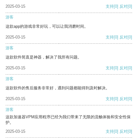
2025-03-15
支持
[0]
反对
[0]
游客
这款app的游戏非常好玩，可以让我消磨时间。
2025-03-15
支持
[0]
反对
[0]
游客
这款软件简直是神器，解决了我所有问题。
2025-03-15
支持
[0]
反对
[0]
游客
这款软件的售后服务非常好，遇到问题都能得到及时解决。
2025-03-15
支持
[0]
反对
[0]
游客
这款加速器VPM应用程序已经为我们带来了无限的流畅体验和安全性保
护。
2025-03-15
支持
[0]
反对
[0]