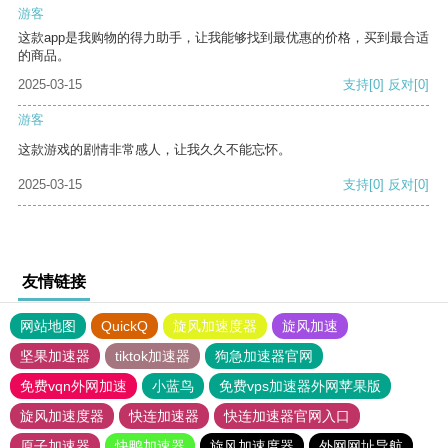
游客
这款app是我购物的得力助手，让我能够找到最优惠的价格，买到最合适
的商品。
2025-03-15
支持
[0]
反对
[0]
游客
这款游戏的剧情非常感人，让我久久不能忘怀。
2025-03-15
支持
[0]
反对
[0]
友情链接
网站地图
QuickQ
旋风加速度器
旋风加速
坚果加速器
tiktok加速器
狗急加速器官网
免费vqn外网加速
小蓝鸟
免费vps加速器外网苹果版
旋风加速度器
快连加速器
快连加速器官网入口
原子加速器
快鸭加速器
旋风加速度器
外网网址导航