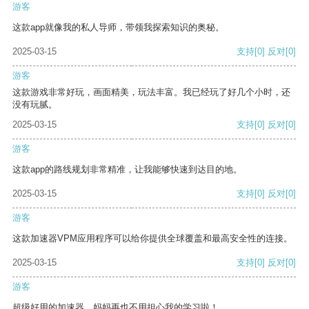
游客
这款app就像我的私人导师，带领我探索知识的奥秘。
2025-03-15
支持
[0]
反对
[0]
游客
这款游戏非常好玩，画面精美，玩法丰富。我已经玩了好几个小时，还
没有玩腻。
2025-03-15
支持
[0]
反对
[0]
游客
这款app的路线规划非常精准，让我能够快速到达目的地。
2025-03-15
支持
[0]
反对
[0]
游客
这款加速器VPM应用程序可以给你提供全球覆盖和最高安全性的连接。
2025-03-15
支持
[0]
反对
[0]
游客
超级好用的加速器，妈妈再也不用担心我的学习啦！