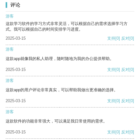
评论
游客
这款学习软件的学习方式非常灵活，可以根据自己的需求选择学习方
式。我可以根据自己的时间安排学习进度。
2025-03-15
支持
[0]
反对
[0]
游客
这款app就像我的私人助理，随时随地为我的办公提供帮助。
2025-03-15
支持
[0]
反对
[0]
游客
这款app的用户评论非常真实，可以帮助我做出更准确的选择。
2025-03-15
支持
[0]
反对
[0]
游客
这款软件的功能非常强大，可以满足我日常使用的需求。
2025-03-15
支持
[0]
反对
[0]