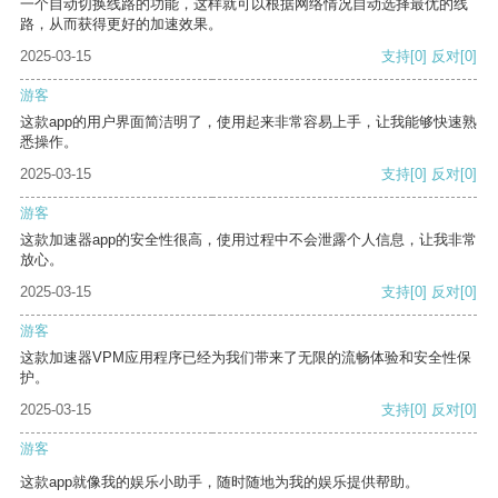
一个自动切换线路的功能，这样就可以根据网络情况自动选择最优的线
路，从而获得更好的加速效果。
2025-03-15
支持
[0]
反对
[0]
游客
这款app的用户界面简洁明了，使用起来非常容易上手，让我能够快速熟
悉操作。
2025-03-15
支持
[0]
反对
[0]
游客
这款加速器app的安全性很高，使用过程中不会泄露个人信息，让我非常
放心。
2025-03-15
支持
[0]
反对
[0]
游客
这款加速器VPM应用程序已经为我们带来了无限的流畅体验和安全性保
护。
2025-03-15
支持
[0]
反对
[0]
游客
这款app就像我的娱乐小助手，随时随地为我的娱乐提供帮助。