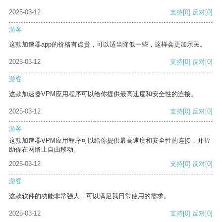
2025-03-12
支持
[0]
反对
[0]
游客
这款加速器app的价格有点贵，可以适当降低一些，这样会更加亲民。
2025-03-12
支持
[0]
反对
[0]
游客
这款加速器VPM应用程序可以给你提供最高速度和安全性的连接。
2025-03-12
支持
[0]
反对
[0]
游客
这款加速器VPM应用程序可以给你提供最高速度和安全性的连接，并帮
助你在网络上自由移动。
2025-03-12
支持
[0]
反对
[0]
游客
这款软件的功能非常强大，可以满足我日常使用的需求。
2025-03-12
支持
[0]
反对
[0]