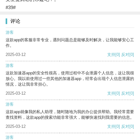
#39#
评论
游客
这款app的客服非常专业，遇到问题总是能够及时解决，让我能够安心工
作。
2025-03-12
支持
[0]
反对
[0]
游客
这款加速器app的安全性很高，使用过程中不会泄露个人信息，这让我很
放心。我以前使用过一些其他的加速器app，经常会出现个人信息泄露的
情况，这让我非常担心。
2025-03-12
支持
[0]
反对
[0]
游客
这款app就像我的私人助理，随时随地为我的办公提供帮助。我经常需要
查找资料，这款app的搜索功能非常强大，能够快速找到我需要的信息。
2025-03-12
支持
[0]
反对
[0]
游客