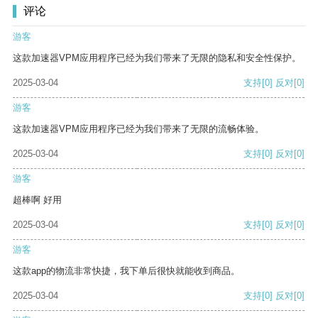
评论
游客
这款加速器VPM应用程序已经为我们带来了无限的隐私和安全性保护。
2025-03-04
支持
[0]
反对
[0]
游客
这款加速器VPM应用程序已经为我们带来了无限的流畅体验。
2025-03-04
支持
[0]
反对
[0]
游客
超棒啊 好用
2025-03-04
支持
[0]
反对
[0]
游客
这款app的物流非常快捷，我下单后很快就能收到商品。
2025-03-04
支持
[0]
反对
[0]