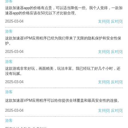
游客
这款加速器app的价格有点贵，可以适当降低一些。我个人觉得，一款加
速器app的价格应该在50元以下才比较合理。
2025-03-04
支持
[0]
反对
[0]
游客
这款加速器VPM应用程序已经为我们带来了无限的隐私保护和安全性保
护。
2025-03-04
支持
[0]
反对
[0]
游客
这款游戏非常好玩，画面精美，玩法丰富。我已经玩了好几个小时，还
没有玩腻。
2025-03-04
支持
[0]
反对
[0]
游客
这款加速器VPM应用程序可以给你提供全球覆盖和最高安全性的连接。
2025-03-04
支持
[0]
反对
[0]
游客