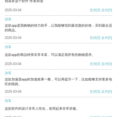
我喜欢这个软件 作者加油
2025-03-04
支持
[0]
反对
[0]
游客
这款app是我购物的得力助手，让我能够找到最优惠的价格，买到最合适
的商品。
2025-03-04
支持
[0]
反对
[0]
游客
这款app的商品种类非常丰富，可以满足我所有的购物需求。
2025-03-04
支持
[0]
反对
[0]
游客
这款加速器app的加速效果一般，可以再提升一下，比如能够支持更多地
区的线路。
2025-03-04
支持
[0]
反对
[0]
游客
这款软件的设计非常人性化，使用起来非常舒服。