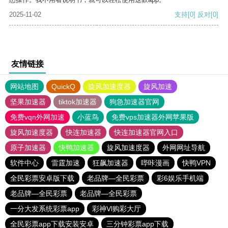
2025-11-02
支持
[0]
反对
[0]
友情链接
网站地图
QuickQ
旋风加速度器
旋风加速
坚果加速器
tiktok加速器
狗急加速器官网
免费vqn外网加速
小蓝鸟
免费vps加速器外网苹果版
旋风加速度器
快连加速器
快连加速器官网入口
原子加速器
快鸭加速器
旋风加速度器
外网网址导航
软件中心
雷霆加速
狂飙加速器
哔咔漫画
快鸭VPN
全民彩票安卓版下载
老品牌—全民彩票
彩6娱乐手机端
老品牌—全民彩票
老品牌—全民彩票
一分大发系统彩票app
彩神Vl购彩大厅
全民彩票app下载安装安卓
三分钟彩票app下载