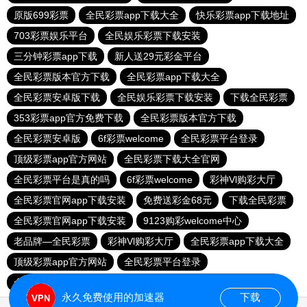
原版699彩票
全民彩票app下载大全
快乐彩票app下载地址
703彩票娱乐平台
全民娱乐彩票下载安装
三分钟彩票app下载
新人送29元彩金平台
全民彩票版本官方下载
全民彩票app下载大全
全民彩票安卓版下载
全民娱乐彩票下载安装
下载全民彩票
353彩票app官方免费下载
全民彩票版本官方下载
全民彩票安卓版
6f彩票welcome
全民彩票平台登录
顶级彩票app官方网站
全民彩票下载大全官网
全民彩票平台是真的吗
6f彩票welcome
彩神Vl购彩大厅
全民彩票官网app下载安装
免费送彩金68元
下载全民彩票
全民彩票官网app下载安装
9123购彩welcome中心
老品牌—全民彩票
彩神Vl购彩大厅
全民彩票app下载大全
顶级彩票app官方网站
全民彩票平台登录
全民彩票平台登录
永久免费使用的加速器
下载