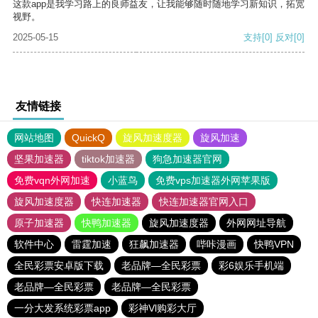
这款app是我学习路上的良师益友，让我能够随时随地学习新知识，拓宽
视野。
2025-05-15
支持
[0]
反对
[0]
友情链接
网站地图
QuickQ
旋风加速度器
旋风加速
坚果加速器
tiktok加速器
狗急加速器官网
免费vqn外网加速
小蓝鸟
免费vps加速器外网苹果版
旋风加速度器
快连加速器
快连加速器官网入口
原子加速器
快鸭加速器
旋风加速度器
外网网址导航
软件中心
雷霆加速
狂飙加速器
哔咔漫画
快鸭VPN
全民彩票安卓版下载
老品牌—全民彩票
彩6娱乐手机端
老品牌—全民彩票
老品牌—全民彩票
一分大发系统彩票app
彩神Vl购彩大厅