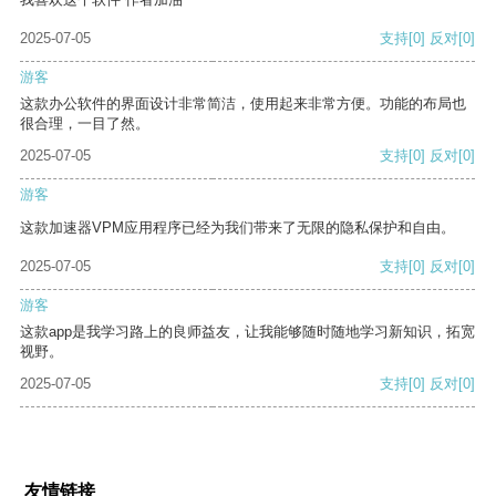
2025-07-05
支持
[0]
反对
[0]
游客
这款办公软件的界面设计非常简洁，使用起来非常方便。功能的布局也
很合理，一目了然。
2025-07-05
支持
[0]
反对
[0]
游客
这款加速器VPM应用程序已经为我们带来了无限的隐私保护和自由。
2025-07-05
支持
[0]
反对
[0]
游客
这款app是我学习路上的良师益友，让我能够随时随地学习新知识，拓宽
视野。
2025-07-05
支持
[0]
反对
[0]
友情链接