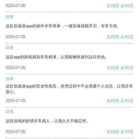
2025-07-05
支持
[0]
反对
[0]
游客
这款加速器app的操作非常简单，一键加速就能开启，非常方便。
2025-07-05
支持
[0]
反对
[0]
游客
这款app的路线规划非常精准，让我能够快速到达目的地。
2025-07-05
支持
[0]
反对
[0]
游客
这款加速器app的安全性很高，使用过程中不会泄露个人信息，让我非常
放心。
2025-07-05
支持
[0]
反对
[0]
游客
这款游戏的剧情非常感人，让我久久不能忘怀。
2025-07-05
支持
[0]
反对
[0]