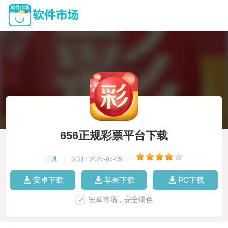
656正规彩票平台下载
工具
|
时间：2025-07-05
|
安卓下载
苹果下载
PC下载
安卓市场，安全绿色