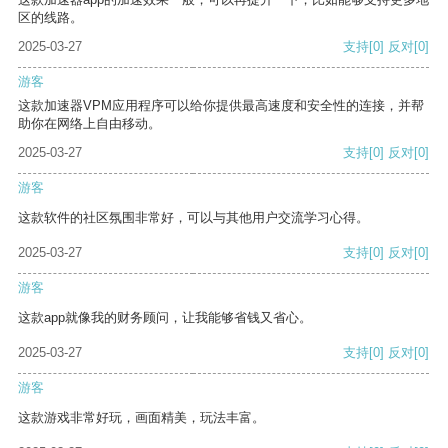
区的线路。
2025-03-27
支持
[0]
反对
[0]
游客
这款加速器VPM应用程序可以给你提供最高速度和安全性的连接，并帮
助你在网络上自由移动。
2025-03-27
支持
[0]
反对
[0]
游客
这款软件的社区氛围非常好，可以与其他用户交流学习心得。
2025-03-27
支持
[0]
反对
[0]
游客
这款app就像我的财务顾问，让我能够省钱又省心。
2025-03-27
支持
[0]
反对
[0]
游客
这款游戏非常好玩，画面精美，玩法丰富。