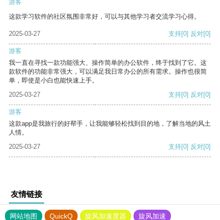
游客
这款学习软件的社区氛围非常好，可以与其他学习者交流学习心得。
2025-03-27
支持
[0]
反对
[0]
游客
我一直在寻找一款功能强大、操作简单的办公软件，终于找到了它。这
款软件的功能非常强大，可以满足我日常办公的所有需求。操作也很简
单，即使是小白也能快速上手。
2025-03-27
支持
[0]
反对
[0]
游客
这款app是我旅行的好帮手，让我能够轻松找到目的地，了解当地的风土
人情。
2025-03-27
支持
[0]
反对
[0]
友情链接
网站地图
QuickQ
旋风加速度器
旋风加速